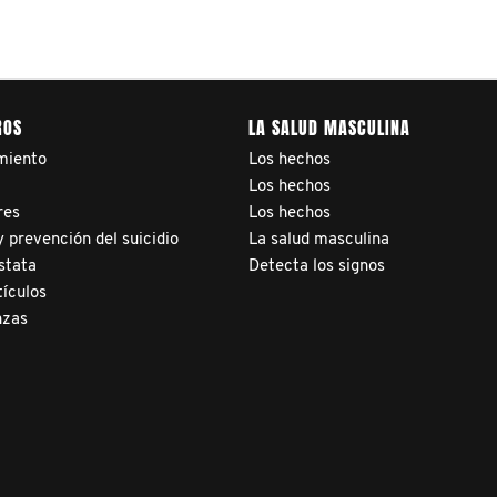
ROS
LA SALUD MASCULINA
miento
Los hechos
a
Los hechos
res
Los hechos
 prevención del suicidio
La salud masculina
stata
Detecta los signos
tículos
nzas