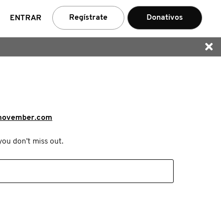
car
Regístrate
Donativos
ENTRAR
movember.com
you don't miss out.