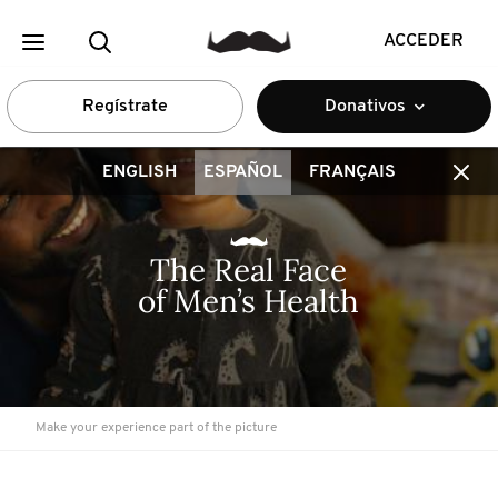
ACCEDER
Regístrate
Donativos
ENGLISH
ESPAÑOL
FRANÇAIS
The Real Face 
of Men’s Health
Make your experience part of the picture