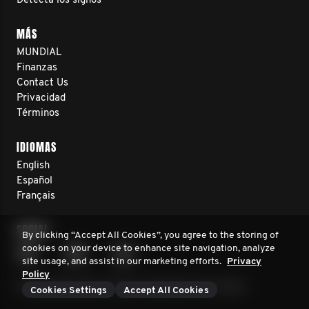
Detecta los signos
MÁS
MUNDIAL
Finanzas
Contact Us
Privacidad
Términos
IDIOMAS
English
Español
Français
SOCIAL
By clicking “Accept All Cookies”, you agree to the storing of
cookies on your device to enhance site navigation, analyze
site usage, and assist in our marketing efforts.
Privacy
Policy
© 2026 Movember. Todos los derechos reservados
Cookies Settings
Accept All Cookies