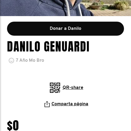
Donar a Danilo
DANILO GENUARDI
7
Año
Mo Bro
QR-share
Comparta página
$0