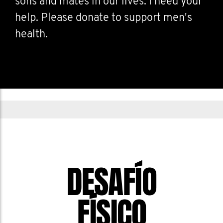
sons and mates in our lives. I need your
help. Please donate to support men's
health.
DESAFÍO
FÍSICO